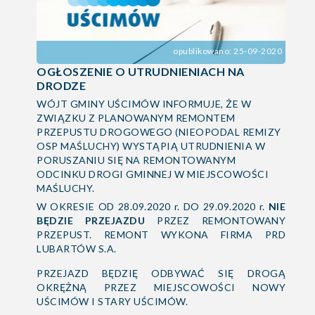
opublikowano: 25-09-2020
OGŁOSZENIE O UTRUDNIENIACH NA
DRODZE
WÓJT GMINY UŚCIMÓW INFORMUJE, ŻE W
ZWIĄZKU Z PLANOWANYM REMONTEM
PRZEPUSTU DROGOWEGO (NIEOPODAL REMIZY
OSP MAŚLUCHY) WYSTĄPIĄ UTRUDNIENIA W
PORUSZANIU SIĘ NA REMONTOWANYM
ODCINKU DROGI GMINNEJ W MIEJSCOWOŚCI
MAŚLUCHY.
W OKRESIE OD 28.09.2020 r. DO 29.09.2020 r.
NIE
BĘDZIE PRZEJAZDU
PRZEZ REMONTOWANY
PRZEPUST. REMONT WYKONA FIRMA PRD
LUBARTÓW S.A.
PRZEJAZD BĘDZIĘ ODBYWAĆ SIĘ DROGĄ
OKRĘŻNĄ PRZEZ MIEJSCOWOŚCI NOWY
UŚCIMÓW I STARY UŚCIMÓW.