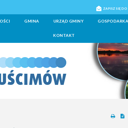
ZAPISZ SIĘ D
OŚCI
GMINA
URZĄD GMINY
GOSPODARK
KONTAKT