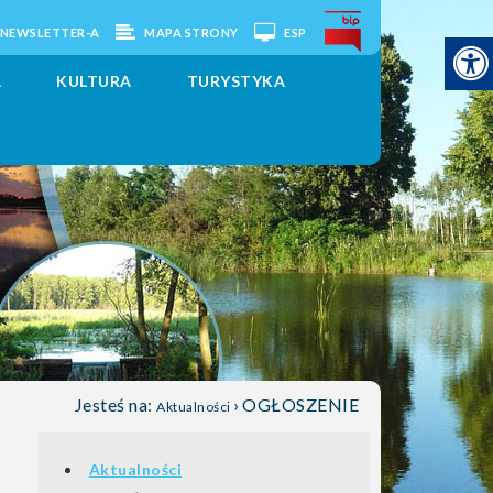
O NEWSLETTER-A
MAPA STRONY
ESP
A
KULTURA
TURYSTYKA
Jesteś na:
›
OGŁOSZENIE
Aktualności
Aktualności