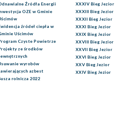
Odnawialne Źródła Energii
XXXIV Bieg Jezior
Inwestycja OZE w Gminie
XXXIII Bieg Jezior
Uścimów
XXXII Bieg Jezior
Ewidencja źródeł ciepła w
XXXI Bieg Jezior
Gminie Uścimów
XXIX Bieg Jezior
Program Czyste Powietrze
XXVIII Bieg Jezior
Projekty ze środków
XXVII Bieg Jezior
zewnętrznych
XXVI Bieg Jezior
Usuwanie wyrobów
XXV Bieg Jezior
zawierających azbest
XXIV Bieg Jezior
Susza rolnicza 2022