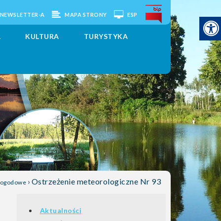
O NEWSLETTER-A
MAPA STRONY
ESP
A
KULTURA
TURYSTYKA
›
Ostrzeżenie meteorologiczne Nr 93
Pogodowe
Aktualności