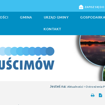
ZAPISZ SIĘ D
OŚCI
GMINA
URZĄD GMINY
GOSPODARK
KONTAKT
Jesteś na:
›
Aktualności
Ostrzeżenia 