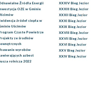
Odnawialne Źródła Energii
XXXIV Bieg Jezior
Inwestycja OZE w Gminie
XXXIII Bieg Jezior
Uścimów
XXXII Bieg Jezior
Ewidencja źródeł ciepła w
XXXI Bieg Jezior
Gminie Uścimów
XXIX Bieg Jezior
Program Czyste Powietrze
XXVIII Bieg Jezior
Projekty ze środków
XXVII Bieg Jezior
zewnętrznych
XXVI Bieg Jezior
Usuwanie wyrobów
XXV Bieg Jezior
zawierających azbest
XXIV Bieg Jezior
Susza rolnicza 2022