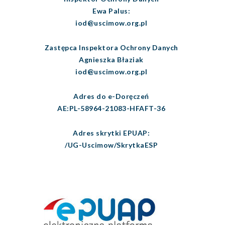
Ewa Palus:
iod@uscimow.org.pl
Zastępca Inspektora Ochrony Danych
Agnieszka Błaziak
iod@uscimow.org.pl
Adres do e-Doręczeń
AE:PL-58964-21083-HFAFT-36
Adres skrytki EPUAP:
/UG-Uscimow/SkrytkaESP