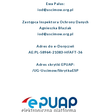
Ewa Palus:
iod@uscimow.org.pl
Zastępca Inspektora Ochrony Danych
Agnieszka Błaziak
iod@uscimow.org.pl
Adres do e-Doręczeń
AE:PL-58964-21083-HFAFT-36
Adres skrytki EPUAP:
/UG-Uscimow/SkrytkaESP