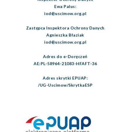
Ewa Palus:
iod@uscimow.org.pl
Zastępca Inspektora Ochrony Danych
Agnieszka Błaziak
iod@uscimow.org.pl
Adres do e-Doręczeń
AE:PL-58964-21083-HFAFT-36
Adres skrytki EPUAP:
/UG-Uscimow/SkrytkaESP